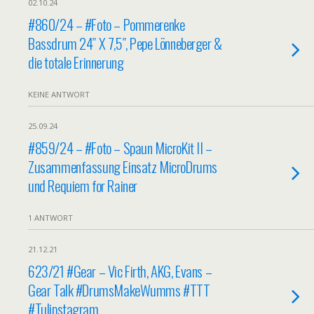
02.10.24
#860/24 – #Foto – Pommerenke
Bassdrum 24″ X 7,5″, Pepe Lönneberger &
die totale Erinnerung
KEINE ANTWORT
25.09.24
#859/24 – #Foto – Spaun MicroKit II –
Zusammenfassung Einsatz MicroDrums
und Requiem for Rainer
1 ANTWORT
21.12.21
623/21 #Gear – Vic Firth, AKG, Evans –
Gear Talk #DrumsMakeWumms #TTT
#Tulipstagram