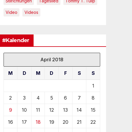
Stilrichtungen
Tageslied
Tommy T. Tulip
Video
Videos
#Kalender
April 2018
M
D
M
D
F
S
S
1
2
3
4
5
6
7
8
9
10
11
12
13
14
15
16
17
18
19
20
21
22