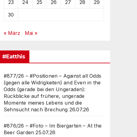
23
24
25
26
27
28
29
30
« März
Mai »
#Eatthis
#877/26 – #Positionen – Against all Odds
(gegen alle Widrigkeiten) and Even in the
Odds (gerade bei den Ungeraden):
Rückblicke auf frühere, ungerade
Momente meines Lebens und die
Sehnsucht nach Brechung
26.07.26
#876/26 – #Foto – Im Biergarten – At the
Beer Garden
25.07.26