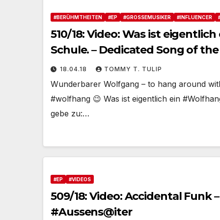
#BERÜHMTHEITEN
#EP
#GROSSEMUSIKER
#INFLUENCER
510/18: Video: Was ist eigentli
Schule. – Dedicated Song of the
18.04.18
TOMMY T. TULIP
Wunderbarer Wolfgang – to hang around with
#wolfhang 😉 Was ist eigentlich ein #Wolfhang
gebe zu:…
#EP
#VIDEOS
509/18: Video: Accidental Funk –
#Aussens@iter