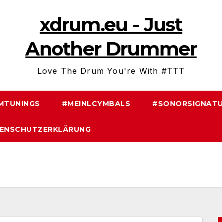
xdrum.eu - Just
Another Drummer
Love The Drum You're With #TTT
MTUNINGS
#MEINLCYMBALS
#SONORSIGNATU
ENSCHUTZERKLÄRUNG