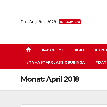
Zum
Inhalt
springen
Do.. Aug. 6th, 2026
10:10:37 AM
#ABOUTME
#BIO
#DRU
#TAMASTARCLASSICBUBINGA
#DAT
Monat:
April 2018