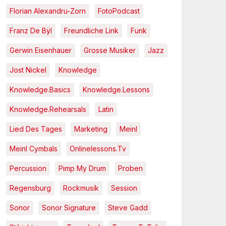
Florian Alexandru-Zorn
FotoPodcast
Franz De Bÿl
Freundliche Link
Funk
Gerwin Eisenhauer
Grosse Musiker
Jazz
Jost Nickel
Knowledge
Knowledge.Basics
Knowledge.Lessons
Knowledge.Rehearsals
Latin
Lied Des Tages
Marketing
Meinl
Meinl Cymbals
Onlinelessons.tv
Percussion
Pimp My Drum
Proben
Regensburg
Rockmusik
Session
Sonor
Sonor Signature
Steve Gadd