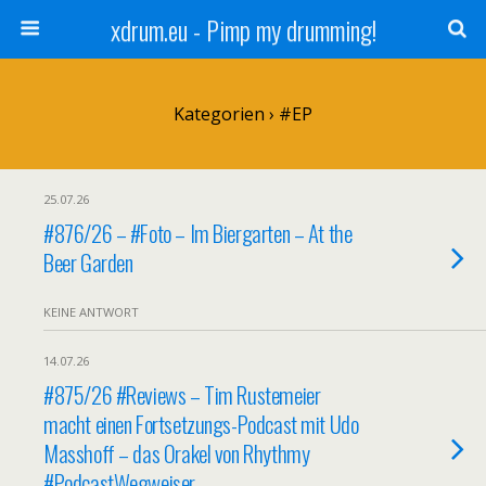
xdrum.eu - Pimp my drumming!
Kategorien ›
#EP
25.07.26
#876/26 – #Foto – Im Biergarten – At the
Beer Garden
KEINE ANTWORT
14.07.26
#875/26 #Reviews – Tim Rustemeier
macht einen Fortsetzungs-Podcast mit Udo
Masshoff – das Orakel von Rhythmy
#PodcastWegweiser