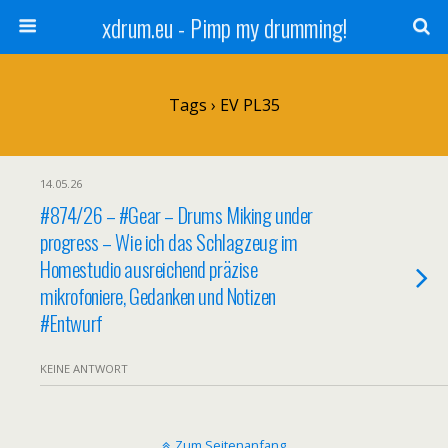
xdrum.eu - Pimp my drumming!
Tags › EV PL35
14.05.26
#874/26 – #Gear – Drums Miking under
progress – Wie ich das Schlagzeug im
Homestudio ausreichend präzise
mikrofoniere, Gedanken und Notizen
#Entwurf
KEINE ANTWORT
Zum Seitenanfang