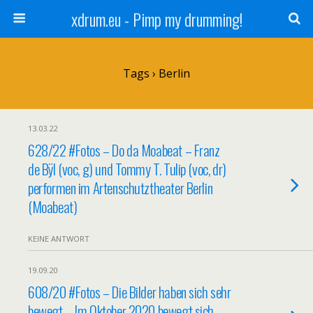
xdrum.eu - Pimp my drumming!
Tags › Berlin
13.03.22
628/22 #Fotos – Do da Moabeat – Franz
de Bÿl (voc, g) und Tommy T. Tulip (voc, dr)
performen im Artenschutztheater Berlin
(Moabeat)
KEINE ANTWORT
19.09.20
608/20 #Fotos – Die Bilder haben sich sehr
bewegt – Im Oktober 2020 bewegt sich