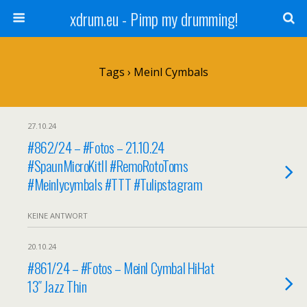
xdrum.eu - Pimp my drumming!
Tags › Meinl Cymbals
27.10.24
#862/24 – #Fotos – 21.10.24
#SpaunMicroKitII #RemoRotoToms
#Meinlycymbals #TTT #Tulipstagram
KEINE ANTWORT
20.10.24
#861/24 – #Fotos – Meinl Cymbal HiHat
13″ Jazz Thin