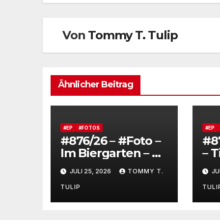
Von
Tommy T. Tulip
Ähnlicher Beitrag
#EP
#FOTOS
#EP
#876/26 – #Foto –
#8
Im Biergarten – At
– 
the Beer Garden
ma
JULI 25, 2026
TOMMY T.
JU
Fo
Po
TULIP
TULI
Ma
Or