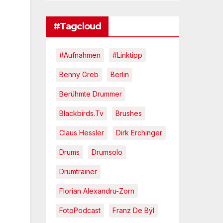
#Tagcloud
#Aufnahmen
#Linktipp
Benny Greb
Berlin
Berühmte Drummer
Blackbirds.tv
Brushes
Claus Hessler
Dirk Erchinger
Drums
Drumsolo
Drumtrainer
Florian Alexandru-Zorn
FotoPodcast
Franz De Bÿl