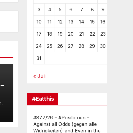
3
4
5
6
7
8
9
10
11
12
13
14
15
16
17
18
19
20
21
22
23
24
25
26
27
28
29
30
31
« Juli
 –
#Eatthis
–
T.
#877/26 – #Positionen –
Against all Odds (gegen alle
Widrigkeiten) and Even in the