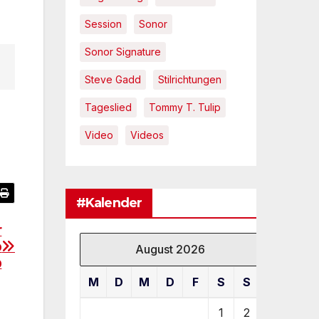
Session
Sonor
Sonor Signature
Steve Gadd
Stilrichtungen
Tageslied
Tommy T. Tulip
Video
Videos
#Kalender
r
o
August 2026
p
M
D
M
D
F
S
S
1
2