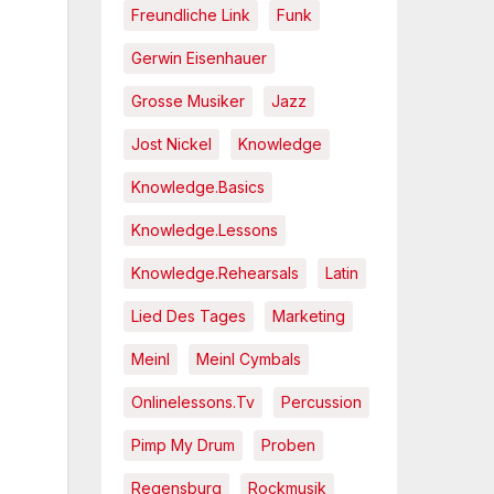
Freundliche Link
Funk
Gerwin Eisenhauer
Grosse Musiker
Jazz
Jost Nickel
Knowledge
Knowledge.Basics
Knowledge.Lessons
Knowledge.Rehearsals
Latin
Lied Des Tages
Marketing
Meinl
Meinl Cymbals
Onlinelessons.tv
Percussion
Pimp My Drum
Proben
Regensburg
Rockmusik