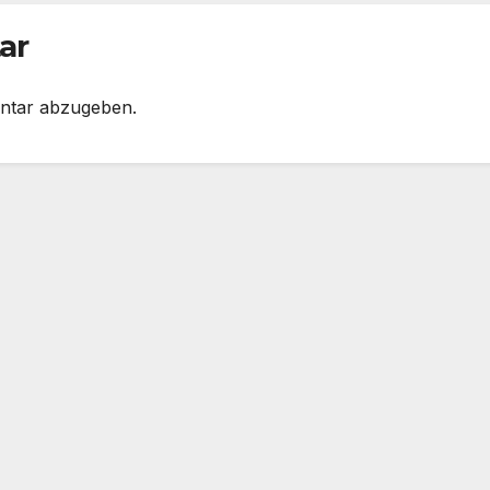
ythmy
präzise
odcastWegwei
mikrofoniere,
ar
r
Gedanken und
Notizen #Entwu
ntar abzugeben.