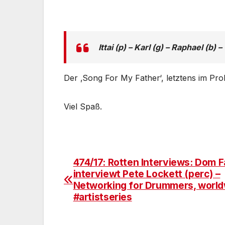
Ittai (p) – Karl (g) – Raphael (b)
Der ‚Song For My Father‘, letztens im Pr
Viel Spaß.
474/17: Rotten Interviews: Dom 
Beitragsnavigation
interviewt Pete Lockett (perc) –
Networking for Drummers, worl
#artistseries