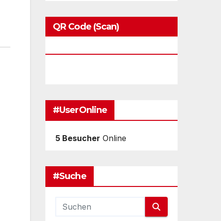
QR Code (Scan)
Blackbirds.tv
#UserOnline
5 Besucher
Online
#Suche