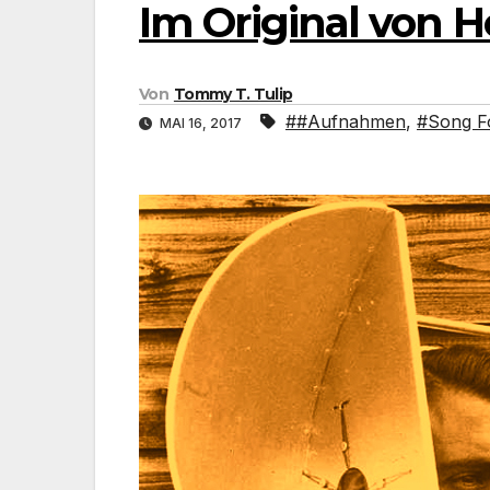
Im Original von H
Von
Tommy T. Tulip
##Aufnahmen
,
#Song F
MAI 16, 2017