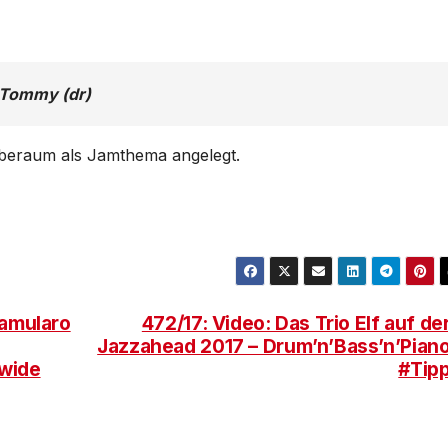
 – Tommy (dr)
oberaum als Jamthema angelegt.
Famularo
472/17: Video: Das Trio Elf auf de
Jazzahead 2017 – Drum’n’Bass’n’Pian
dwide
#Tip