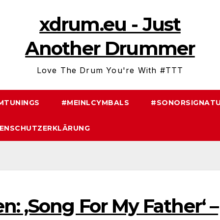
xdrum.eu - Just
Another Drummer
Love The Drum You're With #TTT
MTUNINGS
#MEINLCYMBALS
#SONORSIGNATU
ENSCHUTZERKLÄRUNG
: ‚Song For My Father‘ –