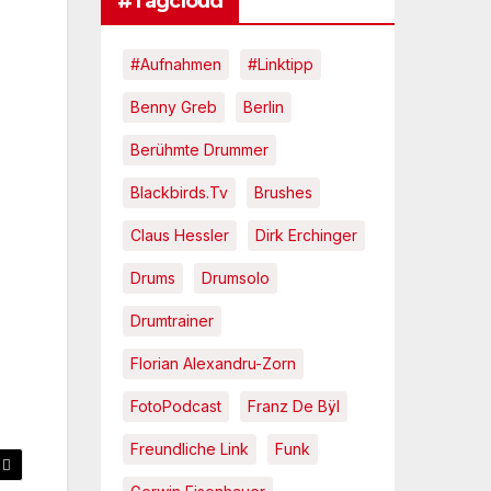
#Tagcloud
#Aufnahmen
#Linktipp
Benny Greb
Berlin
Berühmte Drummer
Blackbirds.tv
Brushes
Claus Hessler
Dirk Erchinger
Drums
Drumsolo
Drumtrainer
Florian Alexandru-Zorn
FotoPodcast
Franz De Bÿl
Freundliche Link
Funk