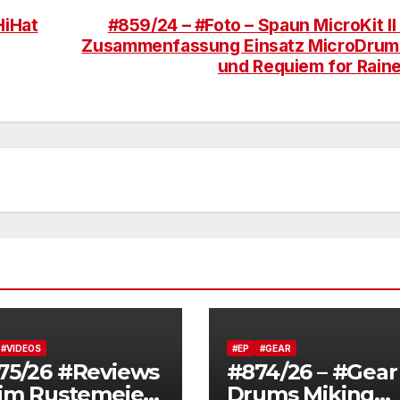
HiHat
#859/24 – #Foto – Spaun MicroKit II
Zusammenfassung Einsatz MicroDrum
und Requiem for Raine
#VIDEOS
#EP
#GEAR
75/26 #Reviews
#874/26 – #Gear
Tim Rustemeier
Drums Miking