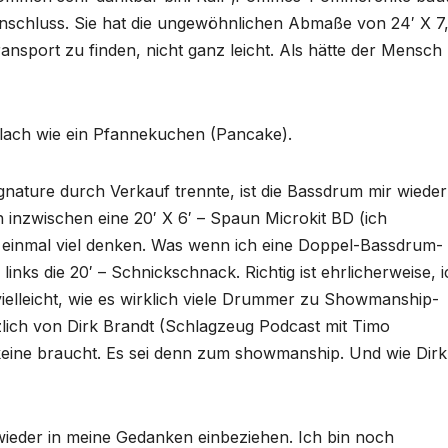
Anschluss. Sie hat die ungewöhnlichen Abmaße von 24′ X 7,
ansport zu finden, nicht ganz leicht. Als hätte der Mensch
ist flach wie ein Pfannekuchen (Pancake).
ature durch Verkauf trennte, ist die Bassdrum mir wieder
h inzwischen eine 20′ X 6′ – Spaun Microkit BD (ich
der einmal viel denken. Was wenn ich eine Doppel-Bassdrum-
 links die 20′ – Schnickschnack. Richtig ist ehrlicherweise, 
elleicht, wie es wirklich viele Drummer zu Showmanship-
ich von Dirk Brandt (Schlagzeug Podcast mit Timo
 keine braucht. Es sei denn zum showmanship. Und wie Dirk
wieder in meine Gedanken einbeziehen. Ich bin noch