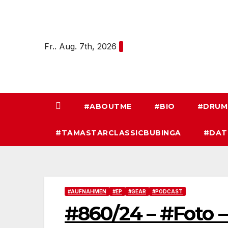
Zum
Inhalt
springen
Fr.. Aug. 7th, 2026
#ABOUTME
#BIO
#DRUM
#TAMASTARCLASSICBUBINGA
#DAT
#AUFNAHMEN
#EP
#GEAR
#PODCAST
#860/24 – #Foto