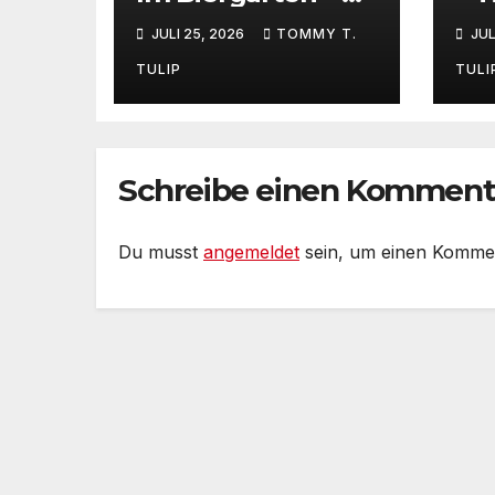
the Beer Garden
ma
JULI 25, 2026
TOMMY T.
JUL
Fo
Po
TULIP
TULI
Ma
Or
Rh
#P
Schreibe einen Komment
se
Du musst
angemeldet
sein, um einen Komme