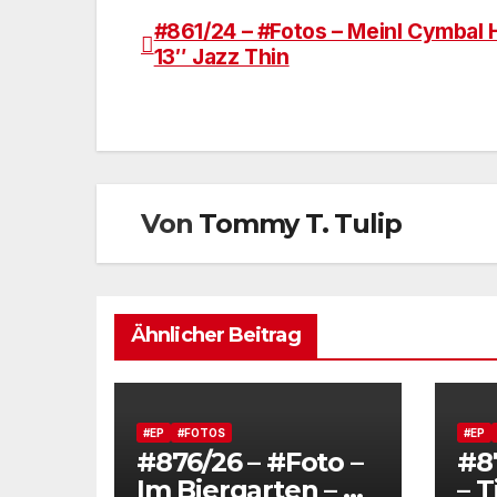
#861/24 – #Fotos – Meinl Cymbal 
Beitragsnavigation
13″ Jazz Thin
Von
Tommy T. Tulip
Ähnlicher Beitrag
#EP
#FOTOS
#EP
#876/26 – #Foto –
#8
Im Biergarten – At
– 