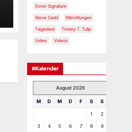
–
Sonor Signature
Steve Gadd
Stilrichtungen
Tageslied
Tommy T. Tulip
Video
Videos
rf
#Kalender
August 2026
M
D
M
D
F
S
S
1
2
3
4
5
6
7
8
9