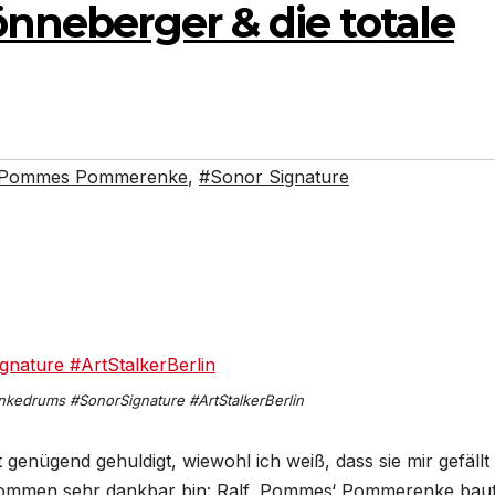
Lönneberger & die totale
Pommes Pommerenke
,
#Sonor Signature
kedrums #SonorSignature #ArtStalkerBerlin
genügend gehuldigt, wiewohl ich weiß, dass sie mir gefällt
nommen sehr dankbar bin: Ralf ‚Pommes‘ Pommerenke bau