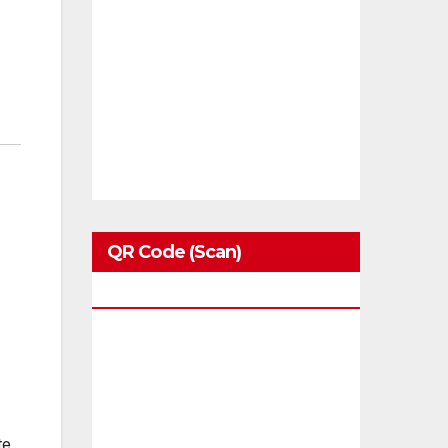
QR Code (Scan)
Blackbirds.tv
te