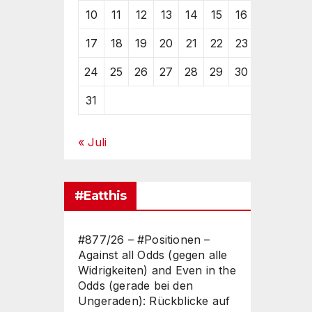
10
11
12
13
14
15
16
17
18
19
20
21
22
23
24
25
26
27
28
29
30
31
« Juli
#Eatthis
#877/26 – #Positionen –
Against all Odds (gegen alle
Widrigkeiten) and Even in the
Odds (gerade bei den
Ungeraden): Rückblicke auf