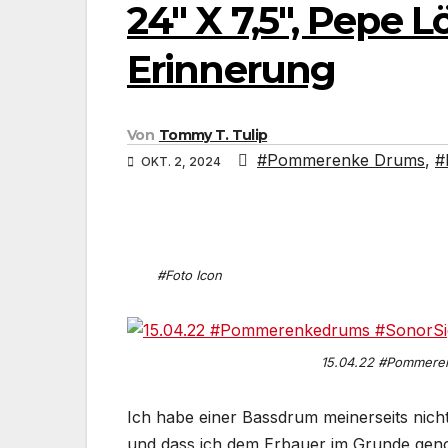
24″ X 7,5″, Pepe 
Erinnerung
Von
Tommy T. Tulip
#Pommerenke Drums
,
#
OKT. 2, 2024
#Foto Icon
15.04.22 #Pommeren
Ich habe einer Bassdrum meinerseits nicht 
und dass ich dem Erbauer im Grunde ge