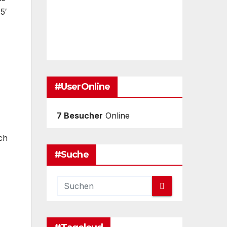
5′
#UserOnline
7 Besucher
Online
ich
#Suche