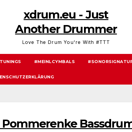
xdrum.eu - Just
Another Drummer
Love The Drum You're With #TTT
TUNINGS
#MEINLCYMBALS
#SONORSIGNATUR
ENSCHUTZERKLÄRUNG
 – Pommerenke Bassdru