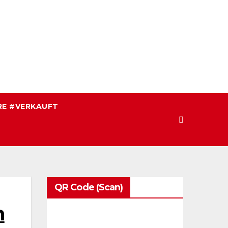
E #VERKAUFT
QR Code (Scan)
m