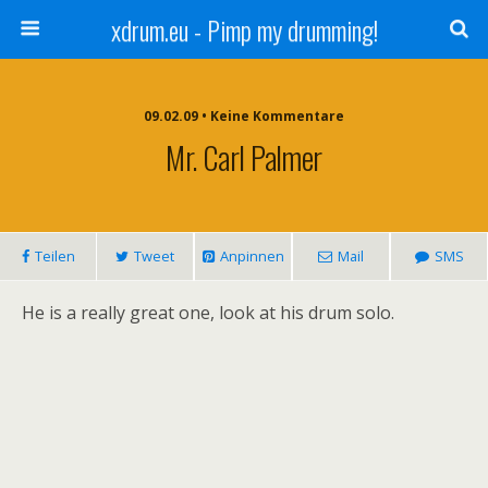
xdrum.eu - Pimp my drumming!
09.02.09 • Keine Kommentare
Mr. Carl Palmer
Teilen
Tweet
Anpinnen
Mail
SMS
He is a really great one, look at his drum solo.