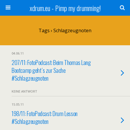
xdrum.eu - Pimp my drumming!
Tags › Schlagzeugnoten
04.06.11
207/11: FotoPodcast: Beim Thomas Lang
Bootcamp geht´s zur Sache
#Schlagzeugnoten
KEINE ANTWORT
15.05.11
198/11: FotoPodcast: Drum Lesson
#Schlagzeugnoten