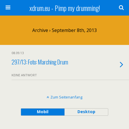
xdrum.eu - Pimp my drumming!
Archive › September 8th, 2013
08.09.13
297/13: Foto: Marching Drum
KEINE ANTWORT
Zum Seitenanfang
Mobil
Desktop