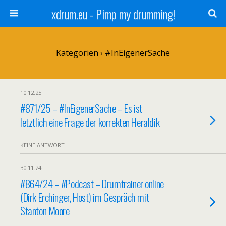
xdrum.eu - Pimp my drumming!
Kategorien ›
#InEigenerSache
10.12.25
#871/25 – #InEigenerSache – Es ist
letztlich eine Frage der korrekten Heraldik
KEINE ANTWORT
30.11.24
#864/24 – #Podcast – Drumtrainer online
(Dirk Erchinger, Host) im Gespräch mit
Stanton Moore