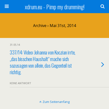
xdrum.eu - Pimp my drumming!
Archive › Mai 31st, 2014
31.05.14
337/14: Video: Johanna von Koczian irrte,
„das bisschen Haushalt“ mache sich
sozusagen von allein, das Gegenteil ist
richtig.
KEINE ANTWORT
Zum Seitenanfang