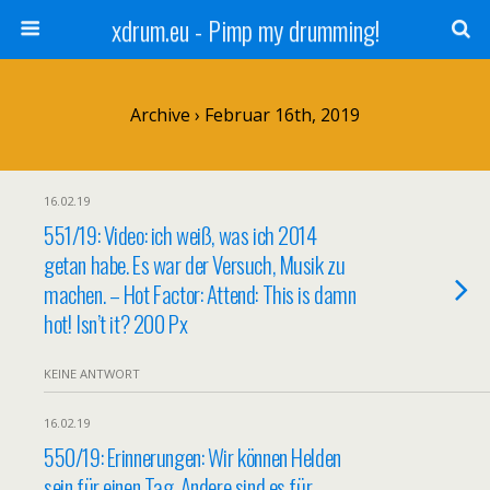
xdrum.eu - Pimp my drumming!
Archive › Februar 16th, 2019
16.02.19
551/19: Video: ich weiß, was ich 2014
getan habe. Es war der Versuch, Musik zu
machen. – Hot Factor: Attend: This is damn
hot! Isn’t it? 200 Px
KEINE ANTWORT
16.02.19
550/19: Erinnerungen: Wir können Helden
sein für einen Tag. Andere sind es für