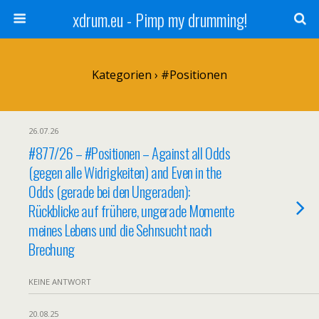
xdrum.eu - Pimp my drumming!
Kategorien ›
#Positionen
26.07.26
#877/26 – #Positionen – Against all Odds
(gegen alle Widrigkeiten) and Even in the
Odds (gerade bei den Ungeraden):
Rückblicke auf frühere, ungerade Momente
meines Lebens und die Sehnsucht nach
Brechung
KEINE ANTWORT
20.08.25