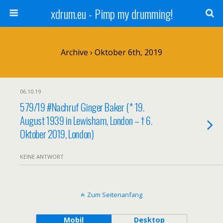
xdrum.eu - Pimp my drumming!
Archive › Oktober 6th, 2019
06.10.19
579/19 #Nachruf Ginger Baker (* 19.
August 1939 in Lewisham, London – † 6.
Oktober 2019, London)
KEINE ANTWORT
Zum Seitenanfang
Mobil
Desktop