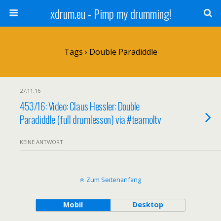
xdrum.eu - Pimp my drumming!
Tags › Double Paradiddle
27.11.16
453/16: Video: Claus Hessler: Double
Paradiddle (full drumlesson) via #teamoltv
KEINE ANTWORT
Zum Seitenanfang
Mobil
Desktop