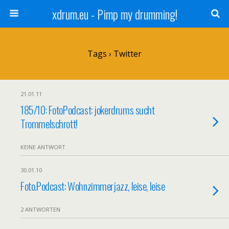
xdrum.eu - Pimp my drumming!
Tags › Twitter
21.01.11
185/10: FotoPodcast: jokerdrums sucht
Trommelschrott!
KEINE ANTWORT
30.01.10
Foto.Podcast: Wohnzimmerjazz, leise, leise
2 ANTWORTEN