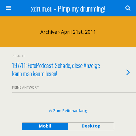
xdrum.eu - Pimp my drumming!
Archive › April 21st, 2011
21.04.11
197/11: FotoPodcast: Schade, diese Anzeige
kann man kaum lesen!
KEINE ANTWORT
Zum Seitenanfang
Mobil
Desktop