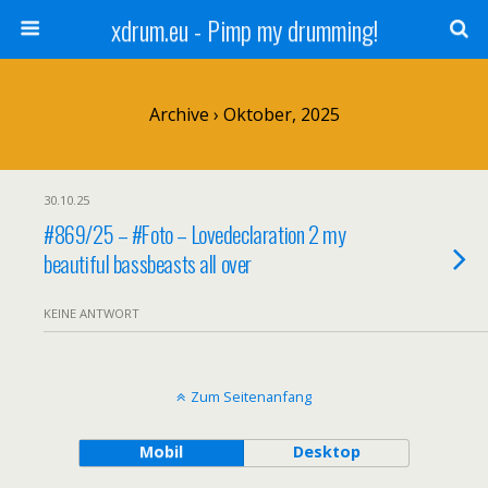
xdrum.eu - Pimp my drumming!
Archive › Oktober, 2025
30.10.25
#869/25 – #Foto – Lovedeclaration 2 my
beautiful bassbeasts all over
KEINE ANTWORT
Zum Seitenanfang
Mobil
Desktop