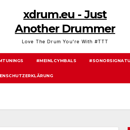
xdrum.eu - Just
Another Drummer
Love The Drum You're With #TTT
MTUNINGS
#MEINLCYMBALS
#SONORSIGNATU
ENSCHUTZERKLÄRUNG