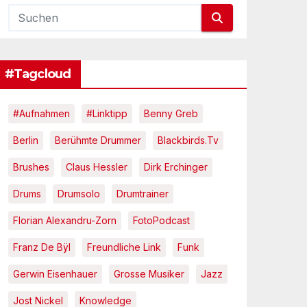
#Tagcloud
#Aufnahmen
#Linktipp
Benny Greb
Berlin
Berühmte Drummer
Blackbirds.tv
Brushes
Claus Hessler
Dirk Erchinger
Drums
Drumsolo
Drumtrainer
Florian Alexandru-Zorn
FotoPodcast
Franz De Bÿl
Freundliche Link
Funk
Gerwin Eisenhauer
Grosse Musiker
Jazz
Jost Nickel
Knowledge