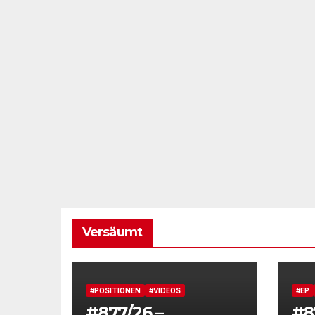
Versäumt
#POSITIONEN
#VIDEOS
#EP
#877/26 –
#8