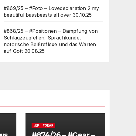
#869/25 – #Foto – Lovedeclaration 2 my
beautiful bassbeasts all over
30.10.25
#868/25 – #Positionen – Dämpfung von
Schlagzeugfellen, Sprachkunde,
notorische Beißreflexe und das Warten
auf Gott
20.08.25
#EP
#GEAR
ws
#874/26 – #Gear –