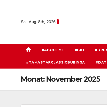
Zum
Inhalt
springen
Sa.. Aug. 8th, 2026
#ABOUTME
#BIO
#DRU
#TAMASTARCLASSICBUBINGA
#DAT
Monat:
November 2025