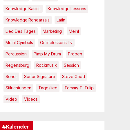
Knowledge.Basics
Knowledge.Lessons
Knowledge.Rehearsals
Latin
Lied Des Tages
Marketing
Meinl
Meinl Cymbals
Onlinelessons.tv
Percussion
Pimp My Drum
Proben
Regensburg
Rockmusik
Session
Sonor
Sonor Signature
Steve Gadd
Stilrichtungen
Tageslied
Tommy T. Tulip
Video
Videos
#Kalender