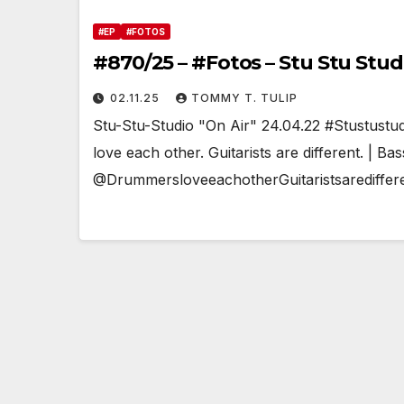
#EP
#FOTOS
#870/25 – #Fotos – Stu Stu Stud
02.11.25
TOMMY T. TULIP
Stu-Stu-Studio "On Air" 24.04.22 #Stustu
love each other. Guitarists are different. | 
@DrummersloveeachotherGuitaristsarediffe