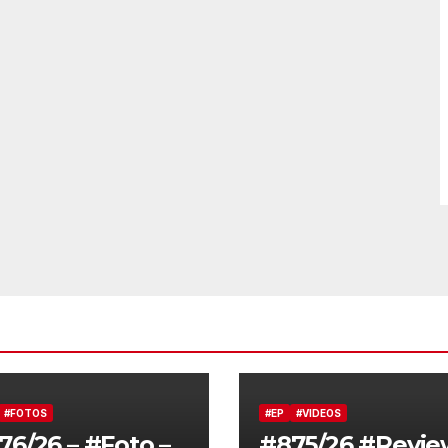
#FOTOS
#EP
#VIDEOS
76/26 – #Foto –
#875/26 #Revie