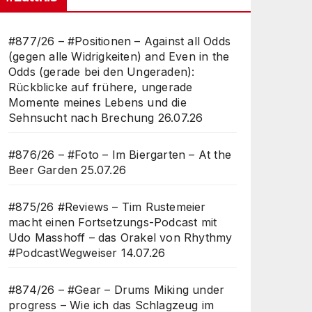
#877/26 – #Positionen – Against all Odds
(gegen alle Widrigkeiten) and Even in the
Odds (gerade bei den Ungeraden):
Rückblicke auf frühere, ungerade
Momente meines Lebens und die
Sehnsucht nach Brechung
26.07.26
#876/26 – #Foto – Im Biergarten – At the
Beer Garden
25.07.26
#875/26 #Reviews – Tim Rustemeier
macht einen Fortsetzungs-Podcast mit
Udo Masshoff – das Orakel von Rhythmy
#PodcastWegweiser
14.07.26
#874/26 – #Gear – Drums Miking under
progress – Wie ich das Schlagzeug im