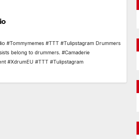
io
studio #Tommymemes #TTT #Tulipstagram Drummers
Bassists belong to drummers. #Camaderie
rent #XdrumEU #TTT #Tulipstagram