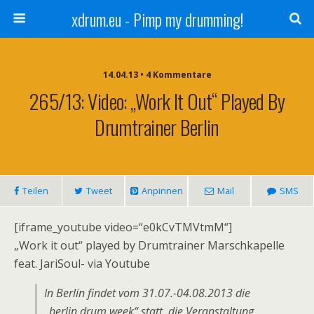
xdrum.eu - Pimp my drumming!
14.04.13 • 4 Kommentare
265/13: Video: „Work It Out“ Played By
Drumtrainer Berlin
Teilen
Tweet
Anpinnen
Mail
SMS
[iframe_youtube video=“e0kCvTMVtmM“]
„Work it out“ played by Drumtrainer Marschkapelle
feat. JariSoul- via Youtube
In Berlin findet vom 31.07.-04.08.2013 die
„berlin drum week“ statt, die Veranstaltung