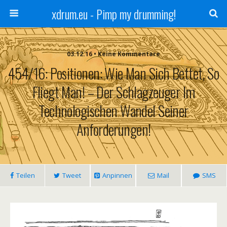
xdrum.eu - Pimp my drumming!
03.12.16 • Keine Kommentare
454/16: Positionen: Wie Man Sich Bettet, So
Fliegt Man! – Der Schlagzeuger Im
Technologischen Wandel Seiner
Anforderungen!
Teilen
Tweet
Anpinnen
Mail
SMS