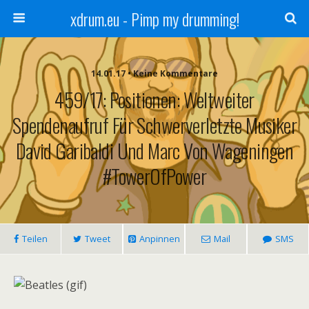
xdrum.eu - Pimp my drumming!
14.01.17 • Keine Kommentare
459/17: Positionen: Weltweiter
Spendenaufruf Für Schwerverletzte Musiker
David Garibaldi Und Marc Von Wageningen
#TowerOfPower
Teilen
Tweet
Anpinnen
Mail
SMS