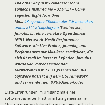
The other day in my rehearsal room
someone inspired me
– 02.01.21 –
Come
Together Right Now Over
Me…
#Ringorama
#Roommates
#drumsmakew
umms
#TTT
#Tulipstagram
(Web Version)
–
Jamulus ist eine vernetzte Open Source
(GPL) -Netzwerk-Musik-Performance-
Software, die Live-Proben, Jamming und
Performances mit Musikern ermöglicht, die
sich überall im Internet befinden. Jamulus
wurde von Volker Fischer und
Mitwirkenden mit C ++ geschrieben. Die
Software basiert auf dem Qt-Framework
und verwendet den OPUS-Audio-Codec.
Erste Erfahrungen im Umgang mit einer
softwarebasierten Plattform fürs gemeinsame
Musikmachen via Internet namens Jamulus: Ja, das