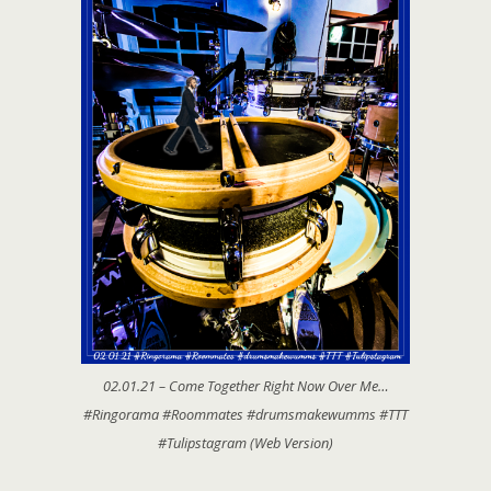
02.01.21 – Come Together Right Now Over Me…
#Ringorama #Roommates #drumsmakewumms #TTT
#Tulipstagram (Web Version)