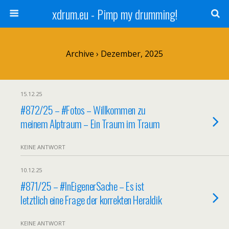
xdrum.eu - Pimp my drumming!
Archive › Dezember, 2025
15.12.25
#872/25 – #Fotos – Willkommen zu
meinem Alptraum – Ein Traum im Traum
KEINE ANTWORT
10.12.25
#871/25 – #InEigenerSache – Es ist
letztlich eine Frage der korrekten Heraldik
KEINE ANTWORT