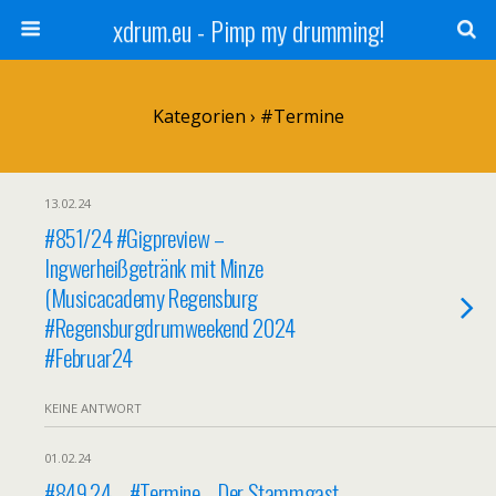
xdrum.eu - Pimp my drumming!
Kategorien ›
#Termine
13.02.24
#851/24 #Gigpreview –
Ingwerheißgetränk mit Minze
(Musicacademy Regensburg
#Regensburgdrumweekend 2024
#Februar24
KEINE ANTWORT
01.02.24
#849.24 – #Termine – Der Stammgast –