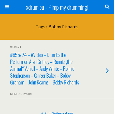
xdrum.eu - Pimp my drumming!
Tags › Bobby Richards
08.04.24
#855/24 – #Video – Drumbattle
Performer: Alan Grinley – Ronnie „the
Animal“ Verrell – Andy White – Ronnie
Stephenson – Ginger Baker – Bobby
Graham – John Kearns – Bobby Richards
KEINE ANTWORT
Zum Seitenanfang