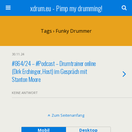
xdrum.eu - Pimp my drumming!
Tags › Funky Drummer
30.11.24
#864/24 – #Podcast – Drumtrainer online
(Dirk Erchinger, Host) im Gespräch mit
Stanton Moore
KEINE ANTWORT
Zum Seitenanfang
Mobil
Desktop