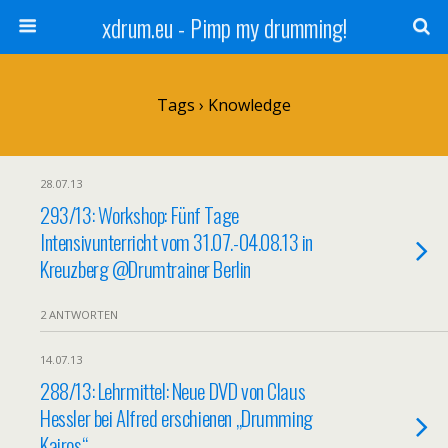
xdrum.eu - Pimp my drumming!
Tags › Knowledge
28.07.13
293/13: Workshop: Fünf Tage
Intensivunterricht vom 31.07.-04.08.13 in
Kreuzberg @Drumtrainer Berlin
2 ANTWORTEN
14.07.13
288/13: Lehrmittel: Neue DVD von Claus
Hessler bei Alfred erschienen „Drumming
Kairos“