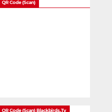
QR Code (Scan)
QR Code (Scan) Blackbirds.tv