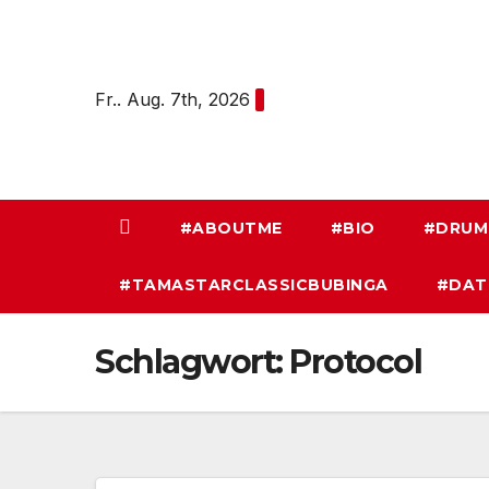
Zum
Inhalt
springen
Fr.. Aug. 7th, 2026
#ABOUTME
#BIO
#DRUM
#TAMASTARCLASSICBUBINGA
#DAT
Schlagwort:
Protocol