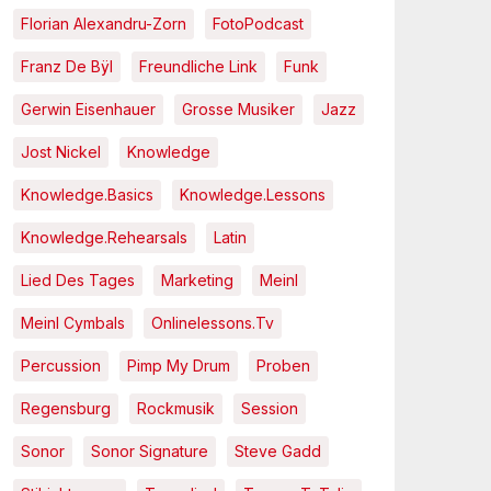
Florian Alexandru-Zorn
FotoPodcast
Franz De Bÿl
Freundliche Link
Funk
Gerwin Eisenhauer
Grosse Musiker
Jazz
Jost Nickel
Knowledge
Knowledge.Basics
Knowledge.Lessons
Knowledge.Rehearsals
Latin
Lied Des Tages
Marketing
Meinl
Meinl Cymbals
Onlinelessons.tv
Percussion
Pimp My Drum
Proben
Regensburg
Rockmusik
Session
Sonor
Sonor Signature
Steve Gadd