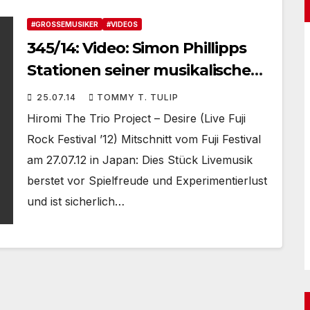
#GROSSEMUSIKER
#VIDEOS
345/14: Video: Simon Phillipps
Stationen seiner musikalischen
Reiselust
25.07.14
TOMMY T. TULIP
Hiromi The Trio Project – Desire (Live Fuji
Rock Festival ’12) Mitschnitt vom Fuji Festival
am 27.07.12 in Japan: Dies Stück Livemusik
berstet vor Spielfreude und Experimentierlust
und ist sicherlich…