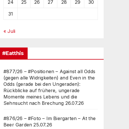
24
25
26
27
28
29
30
31
« Juli
#Eatthis
#877/26 – #Positionen – Against all Odds
(gegen alle Widrigkeiten) and Even in the
Odds (gerade bei den Ungeraden):
Rückblicke auf frühere, ungerade
Momente meines Lebens und die
Sehnsucht nach Brechung
26.07.26
#876/26 – #Foto – Im Biergarten – At the
Beer Garden
25.07.26