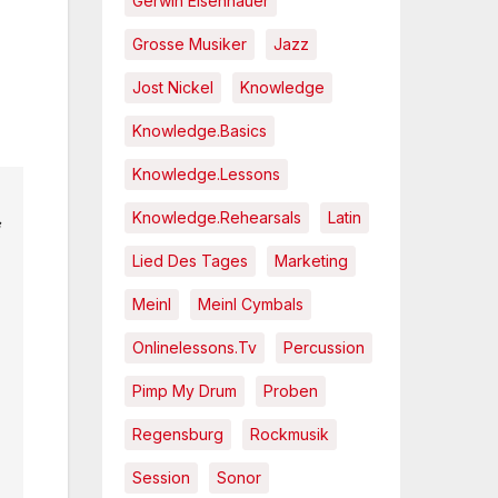
Gerwin Eisenhauer
Grosse Musiker
Jazz
Jost Nickel
Knowledge
Knowledge.Basics
Knowledge.Lessons
Knowledge.Rehearsals
Latin
Lied Des Tages
Marketing
Meinl
Meinl Cymbals
Onlinelessons.tv
Percussion
Pimp My Drum
Proben
Regensburg
Rockmusik
Session
Sonor