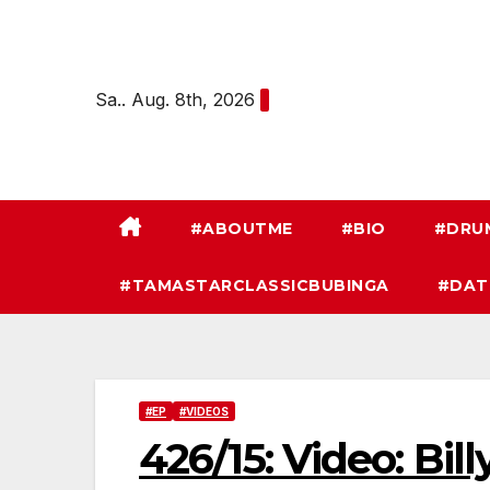
Zum
Inhalt
springen
Sa.. Aug. 8th, 2026
#ABOUTME
#BIO
#DRU
#TAMASTARCLASSICBUBINGA
#DAT
#EP
#VIDEOS
426/15: Video: Bi