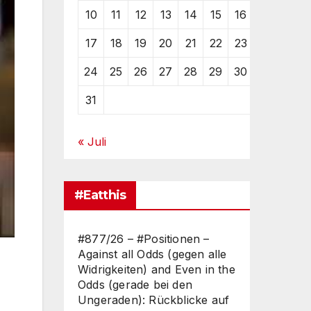
10
11
12
13
14
15
16
17
18
19
20
21
22
23
24
25
26
27
28
29
30
31
« Juli
#Eatthis
#877/26 – #Positionen –
Against all Odds (gegen alle
Widrigkeiten) and Even in the
Odds (gerade bei den
Ungeraden): Rückblicke auf