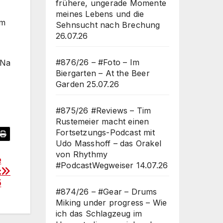
frühere, ungerade Momente
meines Lebens und die
am
Sehnsucht nach Brechung
26.07.26
#876/26 – #Foto – Im
 Na
Biergarten – At the Beer
Garden
25.07.26
#875/26 #Reviews – Tim
Rustemeier macht einen
Fortsetzungs-Podcast mit
Udo Masshoff – das Orakel
von Rhythmy
e
#PodcastWegweiser
14.07.26
:
5
#874/26 – #Gear – Drums
Miking under progress – Wie
ich das Schlagzeug im