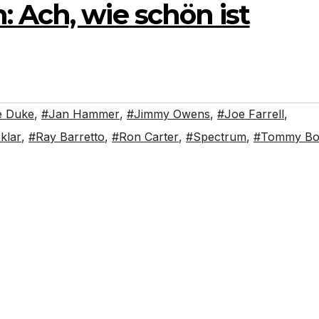
 Ach, wie schön ist
e Duke
,
#Jan Hammer
,
#Jimmy Owens
,
#Joe Farrell
,
klar
,
#Ray Barretto
,
#Ron Carter
,
#Spectrum
,
#Tommy Bol