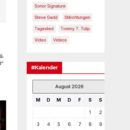
Sonor Signature
Steve Gadd
Stilrichtungen
Tageslied
Tommy T. Tulip
Video
Videos
g,
d“
#Kalender
August 2026
M
D
M
D
F
S
S
1
2
3
4
5
6
7
8
9