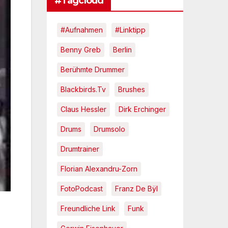
#Tagcloud
#Aufnahmen
#Linktipp
Benny Greb
Berlin
Berühmte Drummer
Blackbirds.tv
Brushes
Claus Hessler
Dirk Erchinger
Drums
Drumsolo
Drumtrainer
Florian Alexandru-Zorn
FotoPodcast
Franz De Bÿl
Freundliche Link
Funk