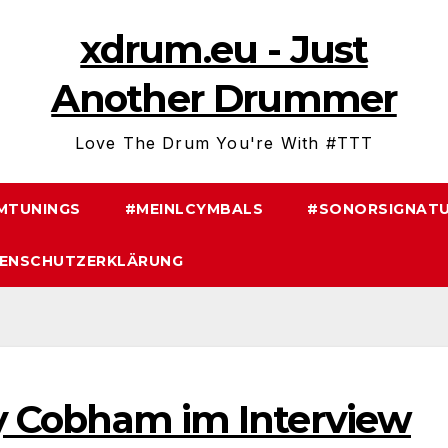
xdrum.eu - Just
Another Drummer
Love The Drum You're With #TTT
MTUNINGS
#MEINLCYMBALS
#SONORSIGNATU
ENSCHUTZERKLÄRUNG
lly Cobham im Interview