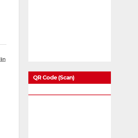
in
QR Code (Scan)
Blackbirds.tv