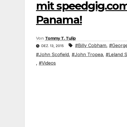
mit speedgig.com:
Panama!
Von
Tommy T. Tulip
#Billy Cobham
,
#Georg
DEZ. 13, 2015
#John Scofield
,
#John Tropea
,
#Leland S
,
#Videos