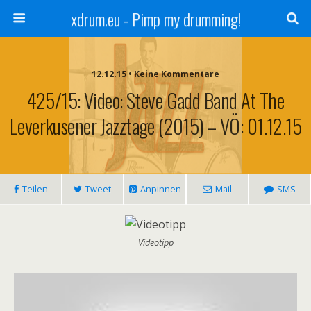
xdrum.eu - Pimp my drumming!
12.12.15 • Keine Kommentare
425/15: Video: Steve Gadd Band At The
Leverkusener Jazztage (2015) – VÖ: 01.12.15
Teilen
Tweet
Anpinnen
Mail
SMS
Videotipp