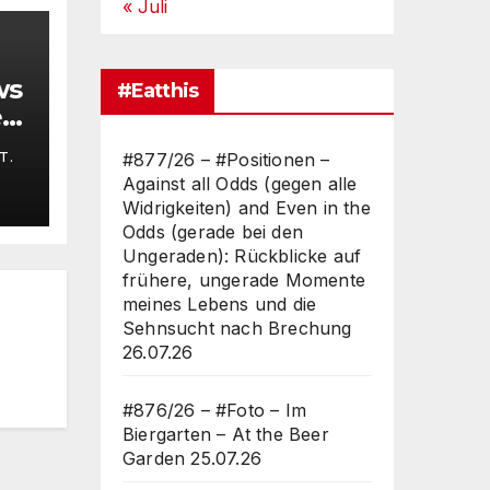
« Juli
ws
#Eatthis
r
#877/26 – #Positionen –
T.
Against all Odds (gegen alle
o
Widrigkeiten) and Even in the
Odds (gerade bei den
Ungeraden): Rückblicke auf
frühere, ungerade Momente
ei
meines Lebens und die
Sehnsucht nach Brechung
26.07.26
#876/26 – #Foto – Im
Biergarten – At the Beer
Garden
25.07.26