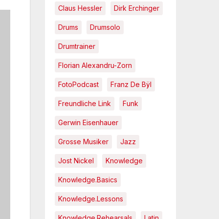
Claus Hessler
Dirk Erchinger
Drums
Drumsolo
Drumtrainer
Florian Alexandru-Zorn
FotoPodcast
Franz De Bÿl
Freundliche Link
Funk
Gerwin Eisenhauer
Grosse Musiker
Jazz
Jost Nickel
Knowledge
Knowledge.Basics
Knowledge.Lessons
Knowledge.Rehearsals
Latin