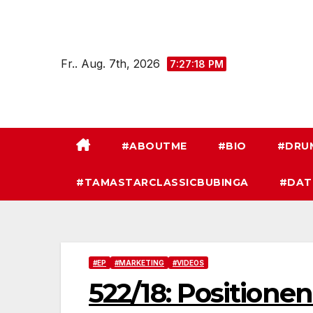
Zum
Inhalt
springen
Fr.. Aug. 7th, 2026
7:27:19 PM
#ABOUTME
#BIO
#DRU
#TAMASTARCLASSICBUBINGA
#DAT
#EP
#MARKETING
#VIDEOS
522/18: Positionen: