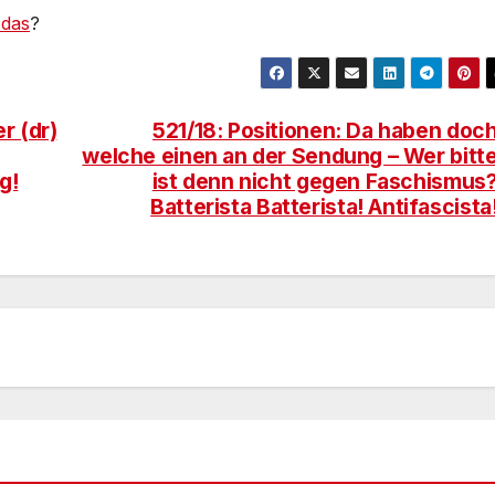
 das
?
r (dr)
521/18: Positionen: Da haben doc
welche einen an der Sendung – Wer bitt
g!
ist denn nicht gegen Faschismus
Batterista Batterista! Antifascista