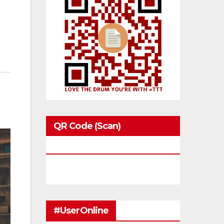
,
QR Code (Scan)
Blackbirds.tv
#UserOnline