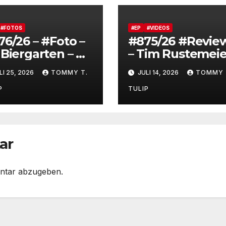
#FOTOS
#EP
#VIDEOS
76/26 – #Foto –
#875/26 #Revie
Biergarten – At
– Tim Rustemeie
e Beer Garden
macht einen
LI 25, 2026
TOMMY T.
JULI 14, 2026
TOMMY 
Fortsetzungs-
Podcast mit Ud
P
TULIP
Masshoff – das
Orakel von
Rhythmy
#PodcastWegw
ar
ser
ntar abzugeben.