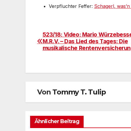
Verpfluchter Feffer:
Schagerl, was’n
523/18: Video: Mario Würzebesse
Beitragsnavigation
M.R.V. – Das Lied des Tages: Die
musikalische Rentenversicherun
Von
Tommy T. Tulip
Ähnlicher Beitrag