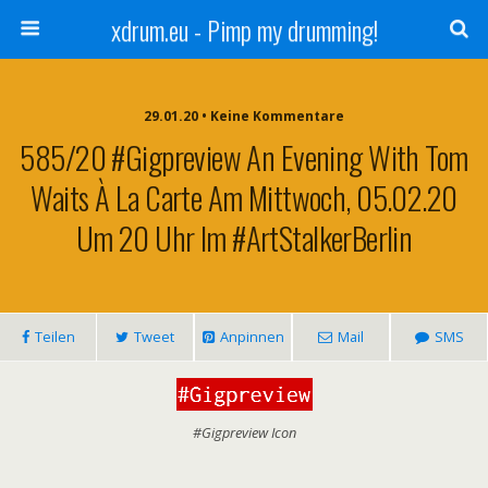
xdrum.eu - Pimp my drumming!
29.01.20 • Keine Kommentare
585/20 #Gigpreview An Evening With Tom
Waits À La Carte Am Mittwoch, 05.02.20
Um 20 Uhr Im #ArtStalkerBerlin
Teilen
Tweet
Anpinnen
Mail
SMS
#Gigpreview Icon