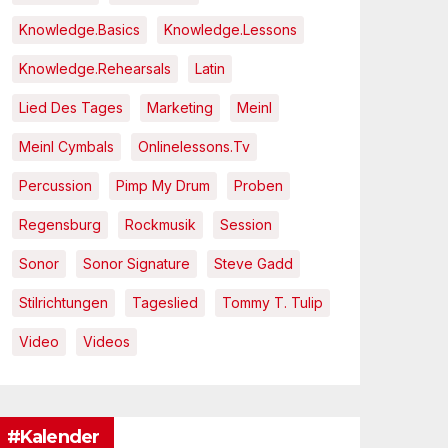
Knowledge.Basics
Knowledge.Lessons
Knowledge.Rehearsals
Latin
Lied Des Tages
Marketing
Meinl
Meinl Cymbals
Onlinelessons.tv
Percussion
Pimp My Drum
Proben
Regensburg
Rockmusik
Session
Sonor
Sonor Signature
Steve Gadd
Stilrichtungen
Tageslied
Tommy T. Tulip
Video
Videos
#Kalender