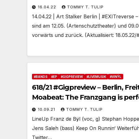
#EXITreverse, vorwärts und zur
16.04.22
TOMMY T. TULIP
14.04.22 | Art Stalker Berlin | #EXITreverse –
sind am 12.05. (Artenschutztheater) und 09.0
vorwärts und zurück. (Aktualisiert: 18.05.2
#BANDS
#EP
#GIGPREVIEW
#LIVEMUSIK
#VINŸL
618/21 #Gigpreview – Berlin, Fre
Moabeat: The Franzgang is perf
10.09.21
TOMMY T. TULIP
LineUp Franz de Bÿl (voc, g) Stephan Hoppe 
Jens Saleh (bass) Keep On Runnin‘ Weiterfüh
Twitter…