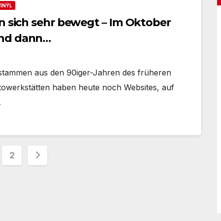
VINŸL
en sich sehr bewegt – Im Oktober
und dann…
nd stammen aus den 90iger-Jahren des früheren
towerkstätten haben heute noch Websites, auf
…
tennummerierung
2
träge