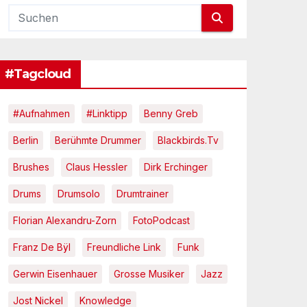
#Tagcloud
#Aufnahmen
#Linktipp
Benny Greb
Berlin
Berühmte Drummer
Blackbirds.tv
Brushes
Claus Hessler
Dirk Erchinger
Drums
Drumsolo
Drumtrainer
Florian Alexandru-Zorn
FotoPodcast
Franz De Bÿl
Freundliche Link
Funk
Gerwin Eisenhauer
Grosse Musiker
Jazz
Jost Nickel
Knowledge