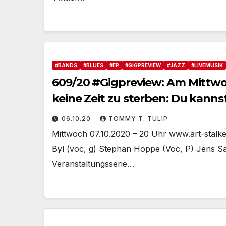
#BANDS
#BLUES
#EP
#GIGPREVIEW
#JAZZ
#LIVEMUSIK
609/20 #Gigpreview: Am Mittwoc
keine Zeit zu sterben: Du kanns
06.10.20
TOMMY T. TULIP
Mittwoch 07.10.2020 – 20 Uhr www.art-stalker
Bÿl (voc, g) Stephan Hoppe (Voc, P) Jens Sa
Veranstaltungsserie…