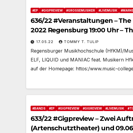
#EP
#GIGPREVIEW
#GROSSEMUSIKER
#LIVEMUSIK
#MARK
636/22 #Veranstaltungen – The Re
2022 Regensburg 19:00 Uhr – Tho
#Drummersloveeachother #goo
17.05.22
TOMMY T. TULIP
#Tulipstagram
Regensburger Musikhochschule (HfKM)/Music
ELF, LIQUID und MANIAC feat. Musikern HfkM
auf der Homepage: httos:/www.music-colleg
#BANDS
#EP
#GIGPREVIEW
#GIGREVIEW
#LIVEMUSIK
#T
633/22 #Gigpreview – Zwei Auftr
(Artenschutztheater) und 09.06.