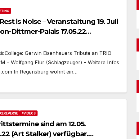
ETING
st is Noise – Veranstaltung 19. Juli
n-Dittmer-Palais 17.05.22
dmusicfestival #regensburg #TTT
College: Gerwin Eisenhauers Tribute an TRIO
 – Wolfgang Flür (Schlagzeuger) – Weitere Infos
e.com In Regensburg wohnt ein…
IXEREVERSE
#VIDEOS
ittstermine sind am 12.05.
22 (Art Stalker) verfügbar.