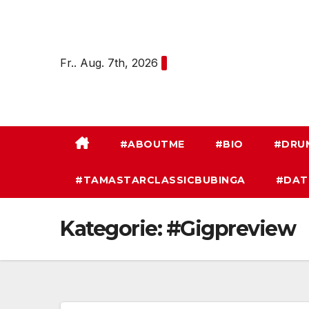
Zum
Inhalt
springen
Fr.. Aug. 7th, 2026
#ABOUTME
#BIO
#DRU
#TAMASTARCLASSICBUBINGA
#DAT
Kategorie:
#Gigpreview