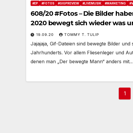
#EP
#FOTOS
#GIGPREVIEW
#LIVEMUSIK
#MARKETING
#
608/20 #Fotos – Die Bilder hab
2020 bewegt sich wieder was 
19.09.20
TOMMY T. TULIP
Jajajaja, Gif-Dateien sind bewegte Bilder u
Jahrhunderts. Vor allem Fliesenleger und Au
denen man „Der bewegte Mann“ anders mit
Sei
1
der
Bei