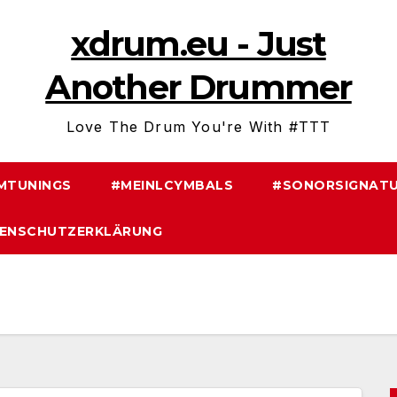
xdrum.eu - Just
Another Drummer
Love The Drum You're With #TTT
MTUNINGS
#MEINLCYMBALS
#SONORSIGNATU
ENSCHUTZERKLÄRUNG