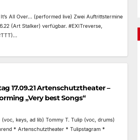
ück.
 It’s All Over… (performed live) Zwei Auftrittstermine
6.22 (Art Stalker) verfügbar. #EXITreverse,
2/#TTT)…
itag 17.09.21 Artenschutztheater –
orming „Very best Songs“
(voc, keys, ad lib) Tommy T. Tulip (voc, drums)
rend * Artenschutztheater * Tulipstagram *