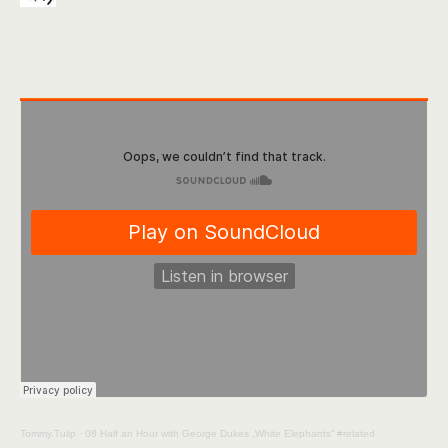
Tommy.Tulip
·
08 Half an Hour with George Dukes „White Elephants“ #related