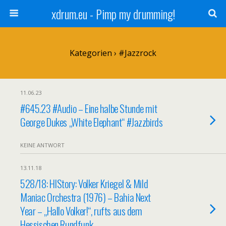
xdrum.eu - Pimp my drumming!
Kategorien ›
#Jazzrock
11.06.23
#645.23 #Audio – Eine halbe Stunde mit
George Dukes „White Elephant“ #Jazzbirds
KEINE ANTWORT
13.11.18
528/18: HIStory: Volker Kriegel & Mild
Maniac Orchestra (1976) – Bahia Next
Year – „Hallo Volker!“, rufts aus dem
Hessischen Rundfunk