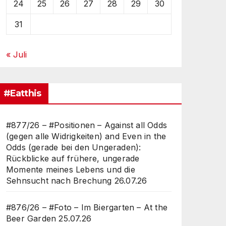
24
25
26
27
28
29
30
31
« Juli
#Eatthis
#877/26 – #Positionen – Against all Odds
(gegen alle Widrigkeiten) and Even in the
Odds (gerade bei den Ungeraden):
Rückblicke auf frühere, ungerade
Momente meines Lebens und die
Sehnsucht nach Brechung
26.07.26
#876/26 – #Foto – Im Biergarten – At the
Beer Garden
25.07.26