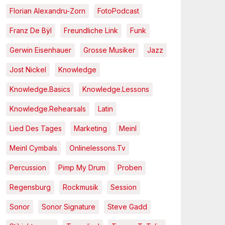
Florian Alexandru-Zorn
FotoPodcast
Franz De Bÿl
Freundliche Link
Funk
Gerwin Eisenhauer
Grosse Musiker
Jazz
Jost Nickel
Knowledge
Knowledge.Basics
Knowledge.Lessons
Knowledge.Rehearsals
Latin
Lied Des Tages
Marketing
Meinl
Meinl Cymbals
Onlinelessons.tv
Percussion
Pimp My Drum
Proben
Regensburg
Rockmusik
Session
Sonor
Sonor Signature
Steve Gadd