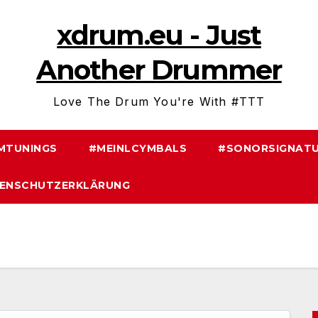
xdrum.eu - Just
Another Drummer
Love The Drum You're With #TTT
MTUNINGS
#MEINLCYMBALS
#SONORSIGNATU
ENSCHUTZERKLÄRUNG