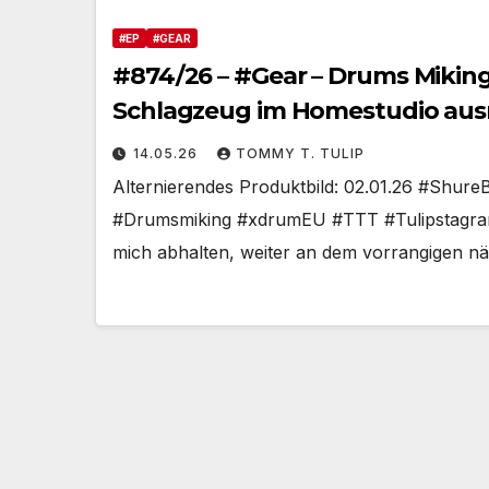
#EP
#GEAR
#874/26 – #Gear – Drums Miking
Schlagzeug im Homestudio ausr
Gedanken und Notizen #Entwu
14.05.26
TOMMY T. TULIP
Alternierendes Produktbild: 02.01.26 #Shur
#Drumsmiking #xdrumEU #TTT #Tulipstagram –
mich abhalten, weiter an dem vorrangigen nä