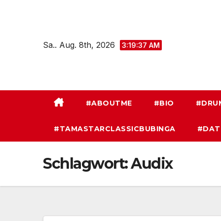
Zum
Inhalt
springen
Sa.. Aug. 8th, 2026
3:19:38 AM
#ABOUTME
#BIO
#DRU
#TAMASTARCLASSICBUBINGA
#DAT
Schlagwort:
Audix