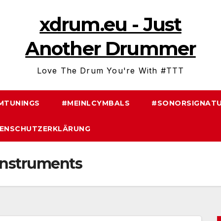
xdrum.eu - Just
Another Drummer
Love The Drum You're With #TTT
MTUNINGS
#MEINLCYMBALS
#SONORSIGNATU
ENSCHUTZERKLÄRUNG
Instruments