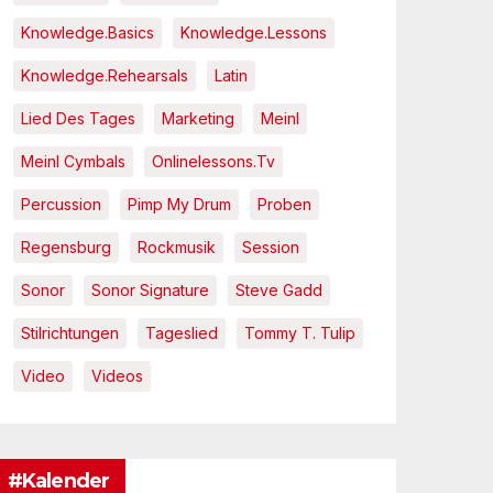
Knowledge.Basics
Knowledge.Lessons
Knowledge.Rehearsals
Latin
Lied Des Tages
Marketing
Meinl
Meinl Cymbals
Onlinelessons.tv
Percussion
Pimp My Drum
Proben
Regensburg
Rockmusik
Session
Sonor
Sonor Signature
Steve Gadd
Stilrichtungen
Tageslied
Tommy T. Tulip
Video
Videos
#Kalender