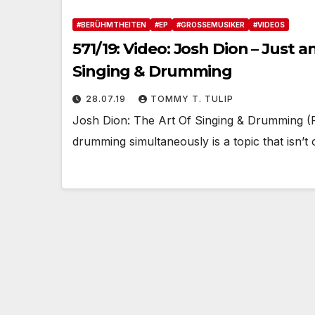
#BERÜHMTHEITEN
#EP
#GROSSEMUSIKER
#VIDEOS
571/19: Video: Josh Dion – Just 
Singing & Drumming
28.07.19
TOMMY T. TULIP
Josh Dion: The Art Of Singing & Drumming
drumming simultaneously is a topic that isn’