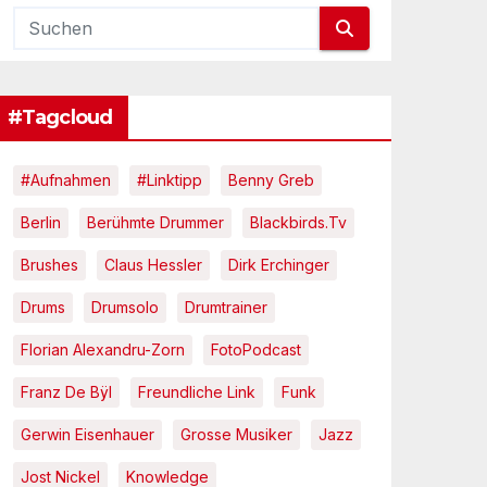
#Tagcloud
#Aufnahmen
#Linktipp
Benny Greb
Berlin
Berühmte Drummer
Blackbirds.tv
Brushes
Claus Hessler
Dirk Erchinger
Drums
Drumsolo
Drumtrainer
Florian Alexandru-Zorn
FotoPodcast
Franz De Bÿl
Freundliche Link
Funk
Gerwin Eisenhauer
Grosse Musiker
Jazz
Jost Nickel
Knowledge