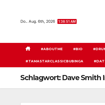
Zum
Inhalt
springen
Do.. Aug. 6th, 2026
1:38:52 AM
#ABOUTME
#BIO
#DRU
#TAMASTARCLASSICBUBINGA
#DAT
Schlagwort:
Dave Smith 