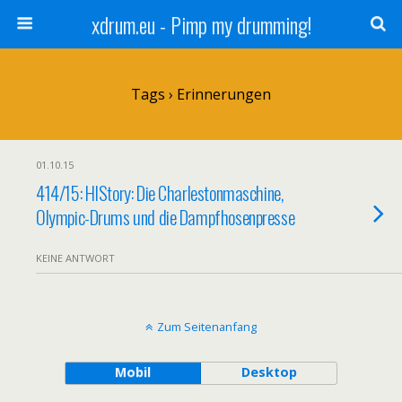
xdrum.eu - Pimp my drumming!
Tags › Erinnerungen
01.10.15
414/15: HIStory: Die Charlestonmaschine,
Olympic-Drums und die Dampfhosenpresse
KEINE ANTWORT
Zum Seitenanfang
Mobil
Desktop