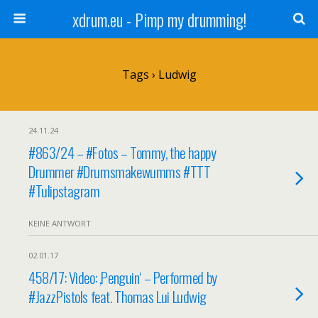
xdrum.eu - Pimp my drumming!
Tags › Ludwig
24.11.24
#863/24 – #Fotos – Tommy, the happy
Drummer #Drumsmakewumms #TTT
#Tulipstagram
KEINE ANTWORT
02.01.17
458/17: Video: ‚Penguin‘ – Performed by
#JazzPistols feat. Thomas Lui Ludwig