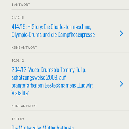
1 ANTWORT
01.10.15
414/15: HIStory: Die Charlestonmaschine,
Olympic-Drums und die Dampfhosenpresse
KEINE ANTWORT
10.08.12
234/12: Video: Drumsolo Tommy Tulip,
schätzungsweise 2008, auf
orangefarbenem Besteck namens „Ludwig
Vistalite“
KEINE ANTWORT
13.11.09
Die Mutter aller Mütter hatte ein