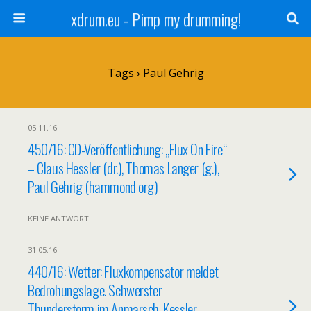
xdrum.eu - Pimp my drumming!
Tags › Paul Gehrig
05.11.16
450/16: CD-Veröffentlichung: „Flux On Fire“
– Claus Hessler (dr.), Thomas Langer (g.),
Paul Gehrig (hammond org)
KEINE ANTWORT
31.05.16
440/16: Wetter: Fluxkompensator meldet
Bedrohungslage. Schwerster
Thunderstorm im Anmarsch, Kessler