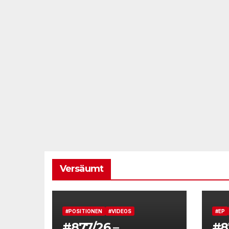
Versäumt
#POSITIONEN
#VIDEOS
#EP
#877/26 –
#8