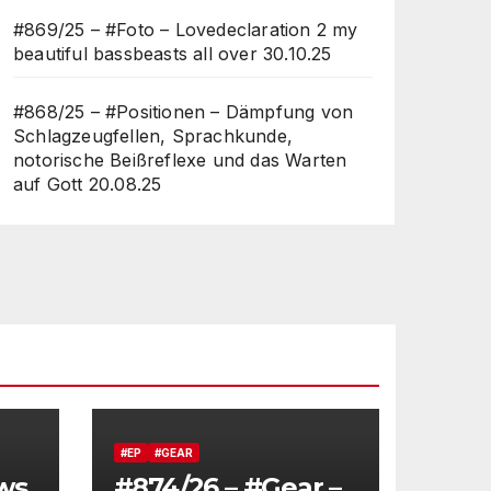
#869/25 – #Foto – Lovedeclaration 2 my
beautiful bassbeasts all over
30.10.25
#868/25 – #Positionen – Dämpfung von
Schlagzeugfellen, Sprachkunde,
notorische Beißreflexe und das Warten
auf Gott
20.08.25
#EP
#GEAR
ws
#874/26 – #Gear –