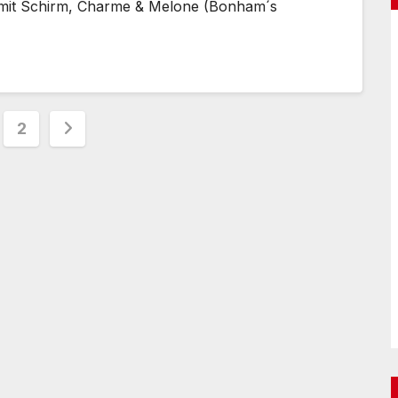
t mit Schirm, Charme & Melone (Bonham´s
tennummerierung
2
träge