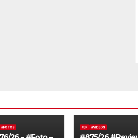
#FOTOS
#EP
#VIDEOS
76/26 – #Foto –
#875/26 #Revie