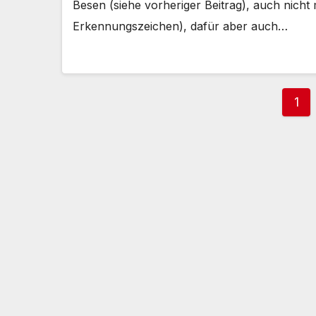
Besen (siehe vorheriger Beitrag), auch nich
Erkennungszeichen), dafür aber auch…
Sei
1
der
Bei