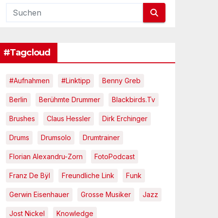
#Tagcloud
#Aufnahmen
#Linktipp
Benny Greb
Berlin
Berühmte Drummer
Blackbirds.tv
Brushes
Claus Hessler
Dirk Erchinger
Drums
Drumsolo
Drumtrainer
Florian Alexandru-Zorn
FotoPodcast
Franz De Bÿl
Freundliche Link
Funk
Gerwin Eisenhauer
Grosse Musiker
Jazz
Jost Nickel
Knowledge