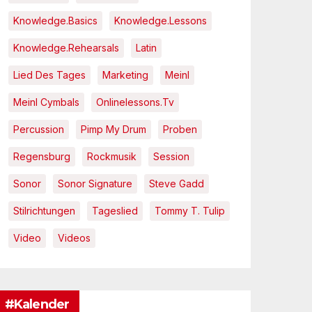
Knowledge.Basics
Knowledge.Lessons
Knowledge.Rehearsals
Latin
Lied Des Tages
Marketing
Meinl
Meinl Cymbals
Onlinelessons.tv
Percussion
Pimp My Drum
Proben
Regensburg
Rockmusik
Session
Sonor
Sonor Signature
Steve Gadd
Stilrichtungen
Tageslied
Tommy T. Tulip
Video
Videos
#Kalender