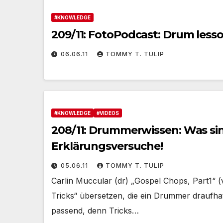
#KNOWLEDGE
209/11: FotoPodcast: Drum les
06.06.11
TOMMY T. TULIP
#KNOWLEDGE
#VIDEOS
208/11: Drummerwissen: Was sin
Erklärungsversuche!
05.06.11
TOMMY T. TULIP
Carlin Muccular (dr) „Gospel Chops, Part1“ (
Tricks“ übersetzen, die ein Drummer draufhat
passend, denn Tricks…