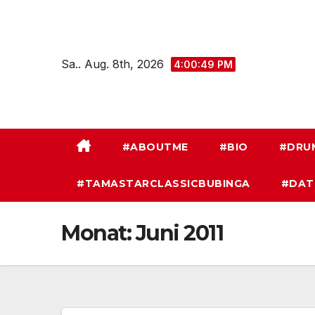
Zum
Inhalt
springen
Sa.. Aug. 8th, 2026
4:00:50 PM
#ABOUTME
#BIO
#DRU
#TAMASTARCLASSICBUBINGA
#DAT
Monat:
Juni 2011