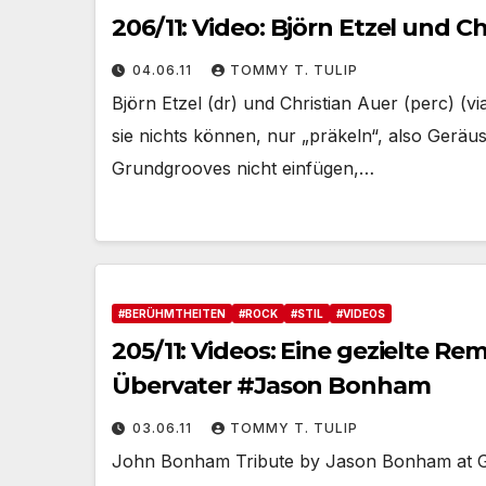
206/11: Video: Björn Etzel und 
04.06.11
TOMMY T. TULIP
Björn Etzel (dr) und Christian Auer (perc) (
sie nichts können, nur „präkeln“, also Geräu
Grundgrooves nicht einfügen,…
#BERÜHMTHEITEN
#ROCK
#STIL
#VIDEOS
205/11: Videos: Eine gezielte R
Übervater #Jason Bonham
03.06.11
TOMMY T. TULIP
John Bonham Tribute by Jason Bonham at Gu