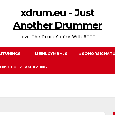
xdrum.eu - Just
Another Drummer
Love The Drum You're With #TTT
MTUNINGS
#MEINLCYMBALS
#SONORSIGNATU
ENSCHUTZERKLÄRUNG