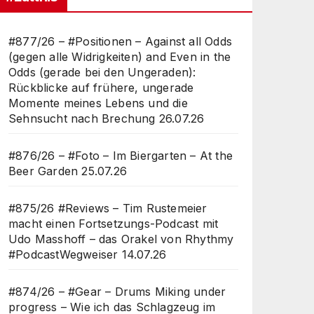
#877/26 – #Positionen – Against all Odds
(gegen alle Widrigkeiten) and Even in the
Odds (gerade bei den Ungeraden):
Rückblicke auf frühere, ungerade
Momente meines Lebens und die
Sehnsucht nach Brechung
26.07.26
#876/26 – #Foto – Im Biergarten – At the
Beer Garden
25.07.26
#875/26 #Reviews – Tim Rustemeier
macht einen Fortsetzungs-Podcast mit
Udo Masshoff – das Orakel von Rhythmy
#PodcastWegweiser
14.07.26
#874/26 – #Gear – Drums Miking under
progress – Wie ich das Schlagzeug im