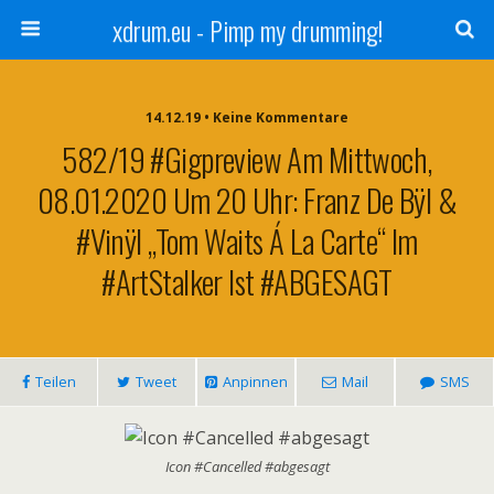
xdrum.eu - Pimp my drumming!
14.12.19 • Keine Kommentare
582/19 #Gigpreview Am Mittwoch,
08.01.2020 Um 20 Uhr: Franz De Bÿl &
#Vinÿl „Tom Waits Á La Carte“ Im
#ArtStalker Ist #ABGESAGT
Teilen
Tweet
Anpinnen
Mail
SMS
Icon #Cancelled #abgesagt