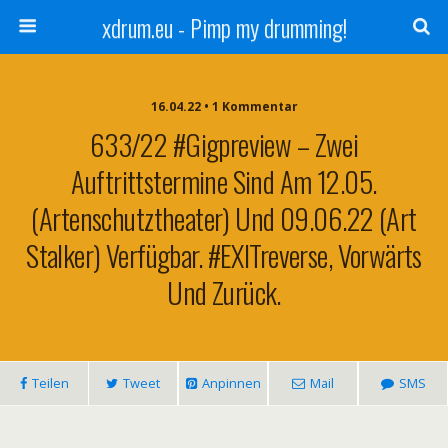
xdrum.eu - Pimp my drumming!
16.04.22 • 1 Kommentar
633/22 #Gigpreview – Zwei
Auftrittstermine Sind Am 12.05.
(Artenschutztheater) Und 09.06.22 (Art
Stalker) Verfügbar. #EXITreverse, Vorwärts
Und Zurück.
Teilen
Tweet
Anpinnen
Mail
SMS