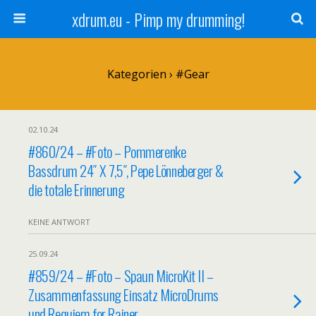
xdrum.eu - Pimp my drumming!
Kategorien ›
#Gear
02.10.24
#860/24 – #Foto – Pommerenke
Bassdrum 24″ X 7,5″, Pepe Lönneberger &
die totale Erinnerung
KEINE ANTWORT
25.09.24
#859/24 – #Foto – Spaun MicroKit II –
Zusammenfassung Einsatz MicroDrums
und Requiem for Rainer