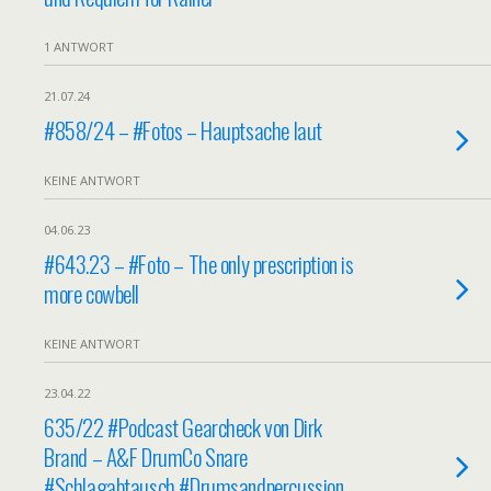
1 ANTWORT
21.07.24
#858/24 – #Fotos – Hauptsache laut
KEINE ANTWORT
04.06.23
#643.23 – #Foto – The only prescription is
more cowbell
KEINE ANTWORT
23.04.22
635/22 #Podcast Gearcheck von Dirk
Brand – A&F DrumCo Snare
#Schlagabtausch #Drumsandpercussion