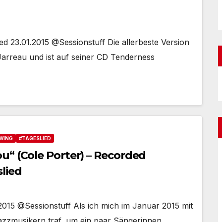
d 23.01.2015 @Sessionstuff Die allerbeste Version
Jarreau und ist auf seiner CD Tenderness
WING
#TAGESLIED
u“ (Cole Porter) – Recorded
lied
2015 @Sessionstuff Als ich mich im Januar 2015 mit
zzmusikern traf, um ein paar Sängerinnen