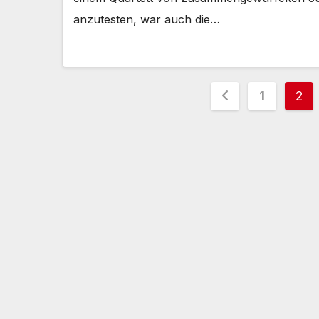
anzutesten, war auch die…
Seitennu
1
2
der
Beiträge