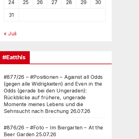
24
25
26
27
28
29
30
31
« Juli
#Eatthis
#877/26 – #Positionen – Against all Odds
(gegen alle Widrigkeiten) and Even in the
Odds (gerade bei den Ungeraden):
Rückblicke auf frühere, ungerade
Momente meines Lebens und die
Sehnsucht nach Brechung
26.07.26
#876/26 – #Foto – Im Biergarten – At the
Beer Garden
25.07.26