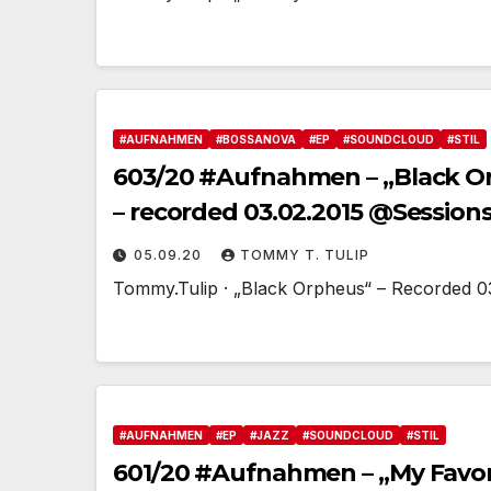
#AUFNAHMEN
#BOSSANOVA
#EP
#SOUNDCLOUD
#STIL
603/20 #Aufnahmen – „Black Or
– recorded 03.02.2015 @Sessions
05.09.20
TOMMY T. TULIP
Tommy.Tulip · „Black Orpheus“ – Recorded 0
#AUFNAHMEN
#EP
#JAZZ
#SOUNDCLOUD
#STIL
601/20 #Aufnahmen – „My Favori