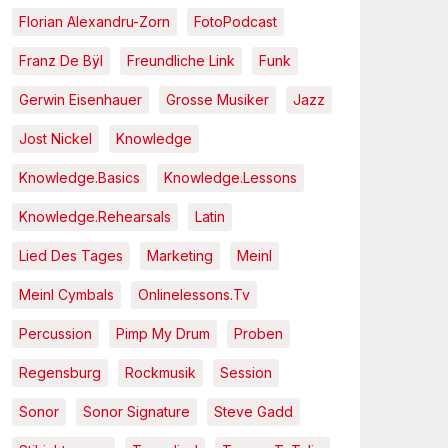
Florian Alexandru-Zorn
FotoPodcast
Franz De Bÿl
Freundliche Link
Funk
Gerwin Eisenhauer
Grosse Musiker
Jazz
Jost Nickel
Knowledge
Knowledge.Basics
Knowledge.Lessons
Knowledge.Rehearsals
Latin
Lied Des Tages
Marketing
Meinl
Meinl Cymbals
Onlinelessons.tv
Percussion
Pimp My Drum
Proben
Regensburg
Rockmusik
Session
Sonor
Sonor Signature
Steve Gadd