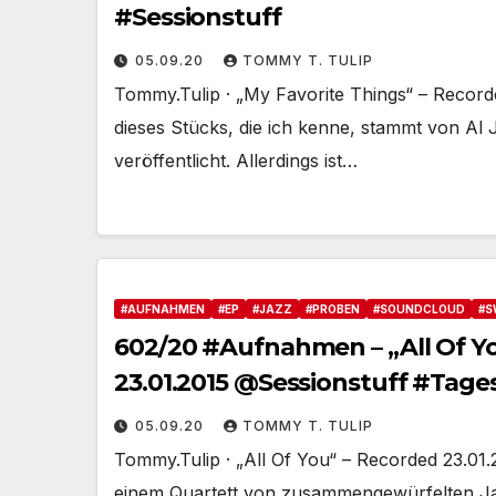
#Sessionstuff
05.09.20
TOMMY T. TULIP
Tommy.Tulip · „My Favorite Things“ – Recorde
dieses Stücks, die ich kenne, stammt von Al 
veröffentlicht. Allerdings ist…
#AUFNAHMEN
#EP
#JAZZ
#PROBEN
#SOUNDCLOUD
#S
602/20 #Aufnahmen – „All Of Yo
23.01.2015 @Sessionstuff #Tages
05.09.20
TOMMY T. TULIP
Tommy.Tulip · „All Of You“ – Recorded 23.01.
einem Quartett von zusammengewürfelten Ja