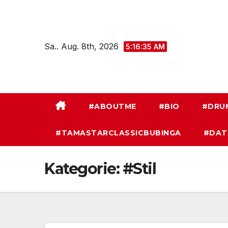
Zum
Inhalt
springen
Sa.. Aug. 8th, 2026
5:16:35 AM
#ABOUTME
#BIO
#DRU
#TAMASTARCLASSICBUBINGA
#DAT
Kategorie:
#Stil