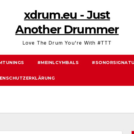
xdrum.eu - Just
Another Drummer
Love The Drum You're With #TTT
MTUNINGS
#MEINLCYMBALS
#SONORSIGNATU
ENSCHUTZERKLÄRUNG