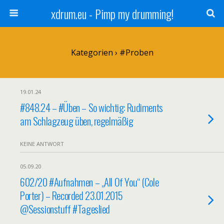
xdrum.eu - Pimp my drumming!
Kategorien ›
#Proben
19.01.24
#848.24 – #Üben – So wichtig: Rudiments
am Schlagzeug üben, regelmäßig
KEINE ANTWORT
05.09.20
602/20 #Aufnahmen – „All Of You“ (Cole
Porter) – Recorded 23.01.2015
@Sessionstuff #Tageslied