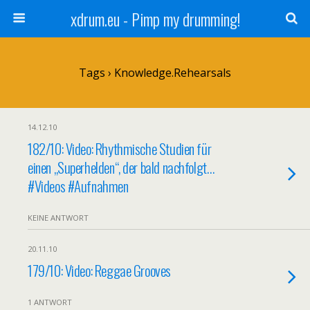
xdrum.eu - Pimp my drumming!
Tags › Knowledge.Rehearsals
14.12.10
182/10: Video: Rhythmische Studien für
einen „Superhelden“, der bald nachfolgt…
#Videos #Aufnahmen
KEINE ANTWORT
20.11.10
179/10: Video: Reggae Grooves
1 ANTWORT