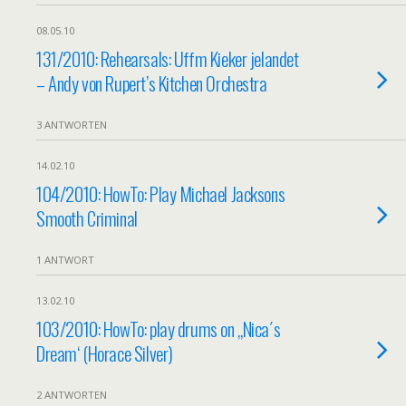
08.05.10
131/2010: Rehearsals: Uffm Kieker jelandet
– Andy von Rupert’s Kitchen Orchestra
3 ANTWORTEN
14.02.10
104/2010: HowTo: Play Michael Jacksons
Smooth Criminal
1 ANTWORT
13.02.10
103/2010: HowTo: play drums on „Nica´s
Dream‘ (Horace Silver)
2 ANTWORTEN